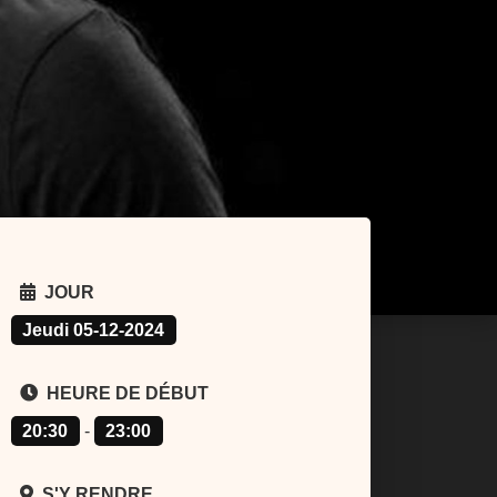
JOUR
Jeudi 05-12-2024
HEURE DE DÉBUT
20:30
-
23:00
S'Y RENDRE